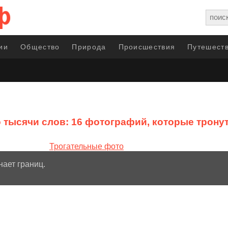
ии
Общество
Природа
Происшествия
Путешеств
 тысячи слов: 16 фотографий, которые трону
нает границ.