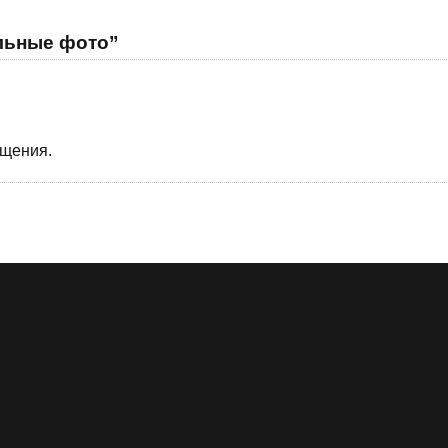
ельные фото”
бщения.