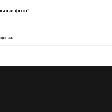
ельные фото”
бщения.