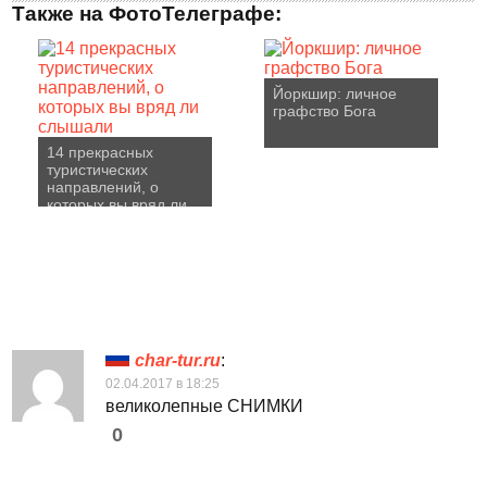
Также на ФотоТелеграфе:
Йоркшир: личное
графство Бога
14 прекрасных
туристических
направлений, о
которых вы вряд ли
слышали
char-tur.ru
:
02.04.2017 в 18:25
великолепные СНИМКИ
0