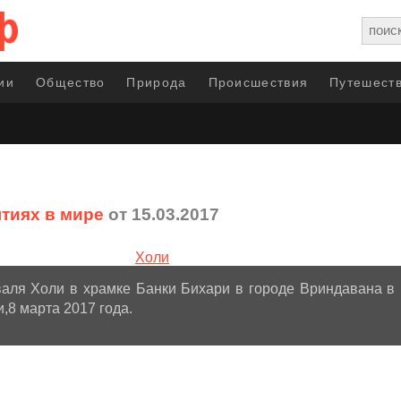
ии
Общество
Природа
Происшествия
Путешеств
тиях в мире
от 15.03.2017
аля Холи в храмке Банки Бихари в городе Вриндавана в
,8 марта 2017 года.