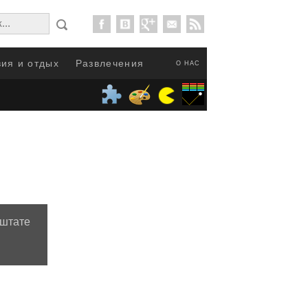
ия и отдых
Развлечения
О НАС
 штате