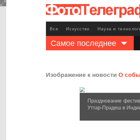
Все
Искусство
Наука и технолог
Самое последнее
Изображение к новости
О собы
Празднование фестив
Уттар-Прадеш в Индии