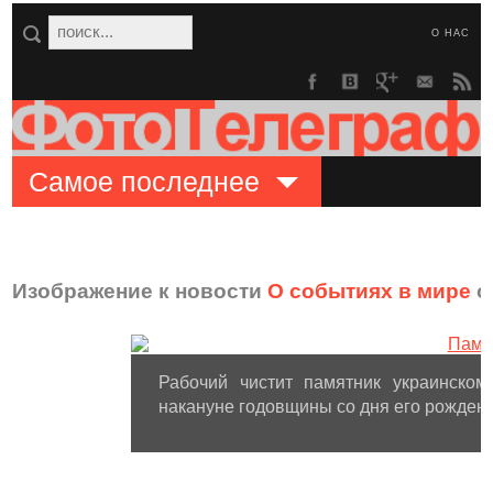
О НАС
Самое последнее
Изображение к новости
О событиях в мире
о
Рабочий чистит памятник украинском
накануне годовщины со дня его рождения