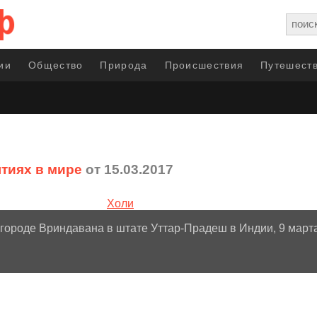
ии
Общество
Природа
Происшествия
Путешеств
тиях в мире
от 15.03.2017
городе Вриндавана в штате Уттар-Прадеш в Индии, 9 март