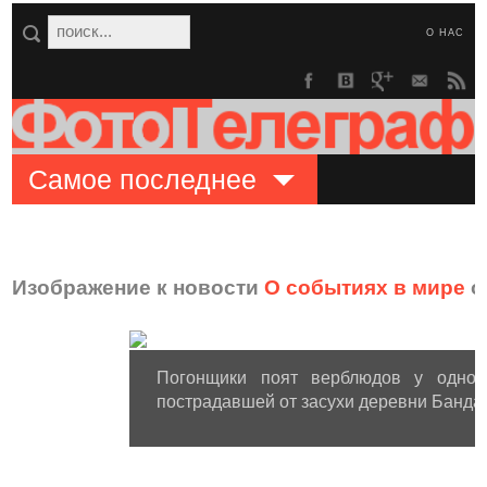
О НАС
Самое последнее
Изображение к новости
О событиях в мире
о
Погонщики поят верблюдов у одног
пострадавшей от засухи деревни Бандар