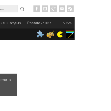
ия и отдых
Развлечения
О НАС
rena в