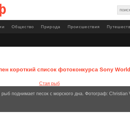
ии
Общество
Природа
Происшествия
Путешеств
ен короткий список фотоконкурса Sony World
рыб поднимает песок с морского дна. Фотограф: Christian V