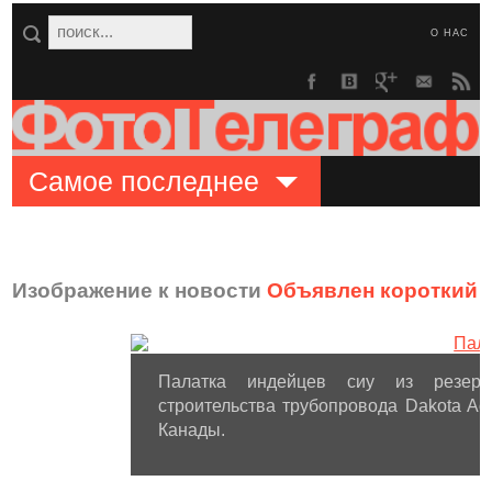
О НАС
Самое последнее
Изображение к новости
Объявлен короткий с
Палатка индейцев сиу из резерва
строительства трубопровода Dakota Ac
Канады.