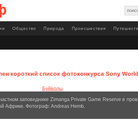
ии
Общество
Природа
Происшествия
Путешеств
ен короткий список фотоконкурса Sony World
частном заповеднике Zimanga Private Game Reserve в про
й Африке. Фотограф: Andreas Hemb.