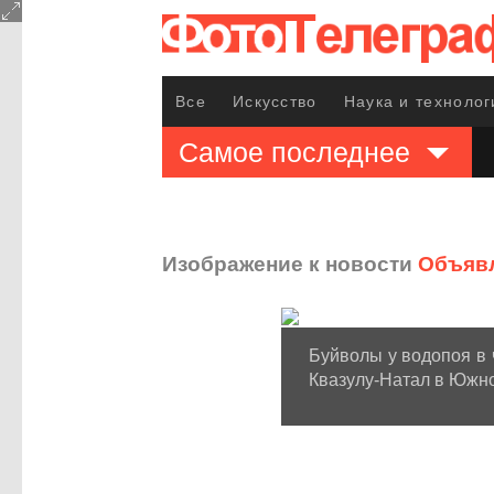
Все
Искусство
Наука и технолог
Самое последнее
Изображение к новости
Объявл
Буйволы у водопоя в 
Квазулу-Натал в Южно