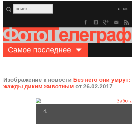
О НАС
Самое последнее
Изображение к новости
Без него они умрут:
жажды диким животным
от 26.02.2017
4.