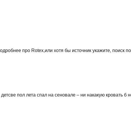
одробнее про Rotex,или хотя бы источник укажите, поиск п
детсве пол лета спал на сеновале – ни накакую кровать б 