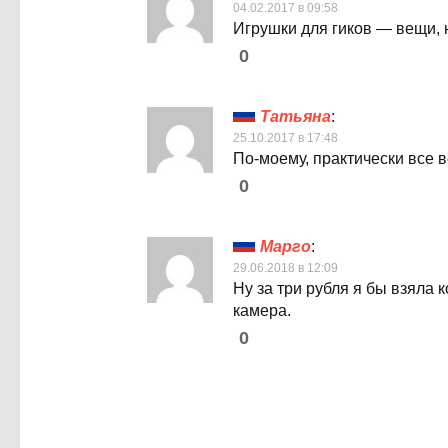
04.02.2017 в 09:58
Игрушки для гиков — вещи,
0
Татьяна
:
25.10.2017 в 17:48
По-моему, практически все в
0
Марго
:
29.06.2018 в 12:09
Ну за три рубля я бы взяла 
камера.
0