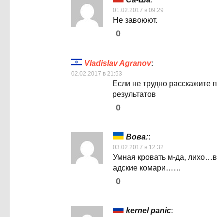
01.02.2017 в 09:29
Не завоюют.
0
Vladislav Agranov
:
02.02.2017 в 21:53
Если не трудно расскажите п
результатов
0
Вова:
:
03.02.2017 в 12:32
Умная кровать м-да, лихо…в 
адские комари……
0
kernel panic
: