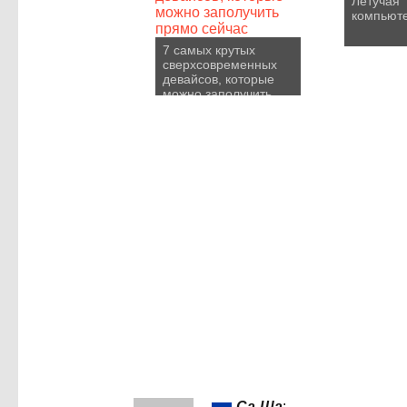
Летучая
компьют
7 самых крутых
сверхсовременных
девайсов, которые
можно заполучить
прямо сейчас
Са-Ша
: