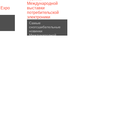
Самые
сногсшибательные
новинки
 Expo
Международной
выставки
потребительской
электроники