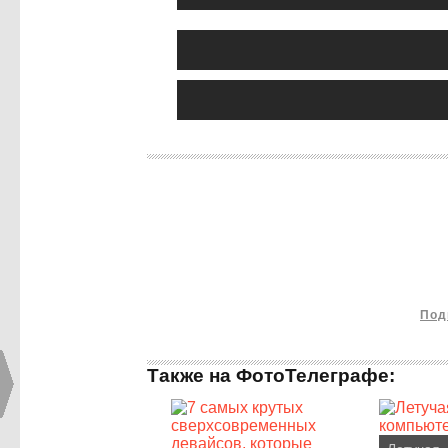
Под
Также на ФотоТелеграфе: