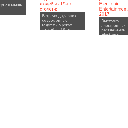
ерная мышь
Встреча двух эпох:
современные
Выставка
гаджеты в руках
электронных
людей из 19-го
развлечений
столетия
Electronic
Entertainment
2017