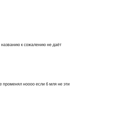
о названию к сожалению не даёт
не променял ноооо если б мля не эти