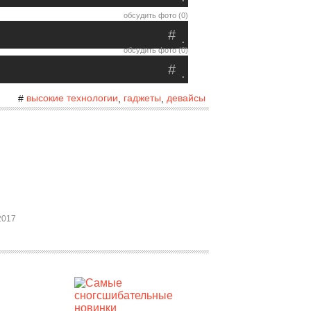
обсудить фото (0)
#
.
обсудить фото (0)
#
.
высокие технологии
гаджеты
девайсы
#
,
,
2017