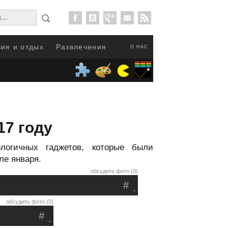
ия и отдых
Развлечения
О НАС
17 году
логичных гаджетов, которые были
ле января.
обсудить фото (0)
#
.
обсудить фото (0)
#
.