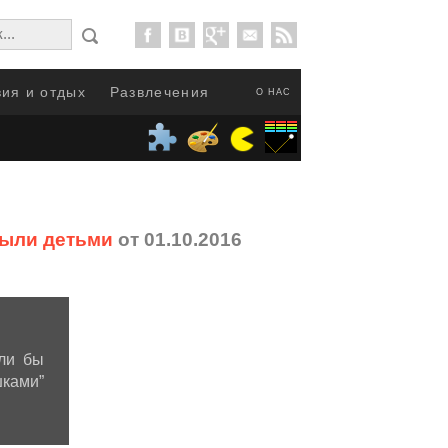
ия и отдых
Развлечения
О НАС
были детьми
от 01.10.2016
ли бы
шками”