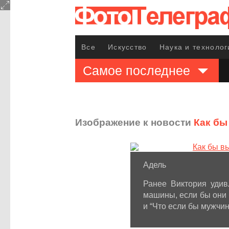
Все
Искусство
Наука и технолог
Самое последнее
Изображение к новости
Как бы
Адель
Ранее Виктория удив
машины, если бы они 
и “Что если бы мужчи