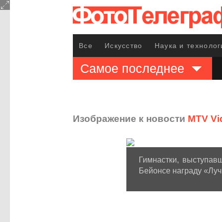
Все
Искусство
Наука и технолог
Самое последнее
Изображение к новости
MTV Vi
Гимнастки, выступав
Бейонсе награду «Луч