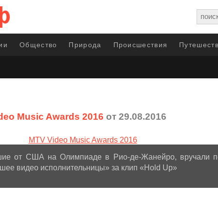
ии
Общество
Природа
Происшествия
Путешеств
deo Music Awards 2016
от 29.08.2016
шие от США на Олимпиаде в Рио-де-Жанейро, вручали п
шее видео исполнительницы» за клип «Hold Up»