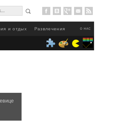
ия и отдых
Развлечения
О НАС
евице