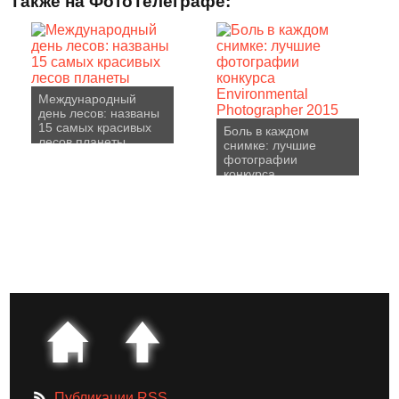
Также на ФотоТелеграфе:
Международный
день лесов: названы
15 самых красивых
Боль в каждом
лесов планеты
снимке: лучшие
фотографии
конкурса
Environmental
Photographer 2015
Публикации RSS