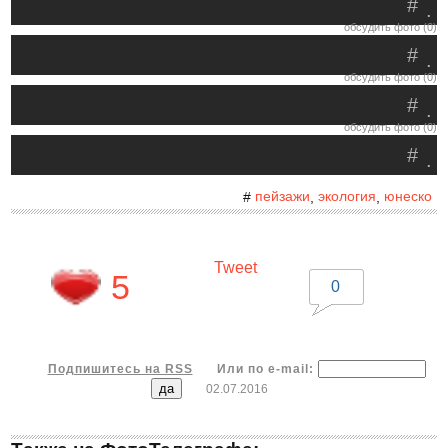
#
.
обсудить фото (0)
#
.
обсудить фото (0)
#
.
обсудить фото (0)
#
.
пейзажи
экология
юнеско
#
,
,
Tweet
5
0
Подпишитесь на RSS
Или по e-mail:
02.07.2016