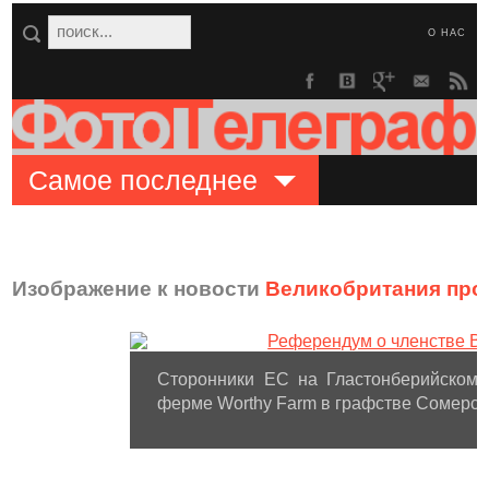
О НАС
Самое последнее
Изображение к новости
Великобритания про
Сторонники ЕС на Гластонберийском 
ферме Worthy Farm в графстве Сомерсет