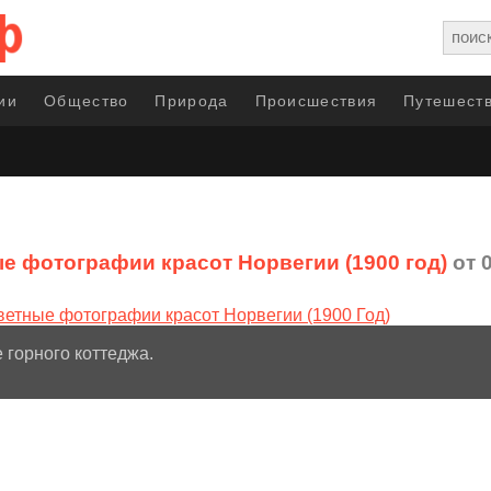
ии
Общество
Природа
Происшествия
Путешеств
е фотографии красот Норвегии (1900 год)
от 0
 горного коттеджа.