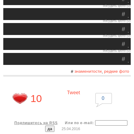
.
обсудить фото (0)
#
.
обсудить фото (0)
#
.
обсудить фото (0)
#
.
обсудить фото (0)
#
.
знаменитости
редкие фото
#
,
Tweet
10
0
Подпишитесь на RSS
Или по e-mail:
25.04.2016