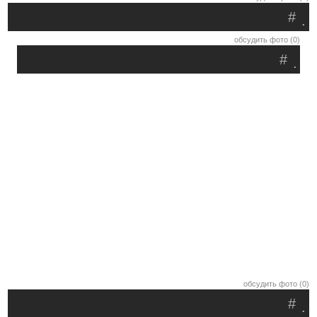
#
.
обсудить фото (0)
#
.
обсудить фото (0)
#
.