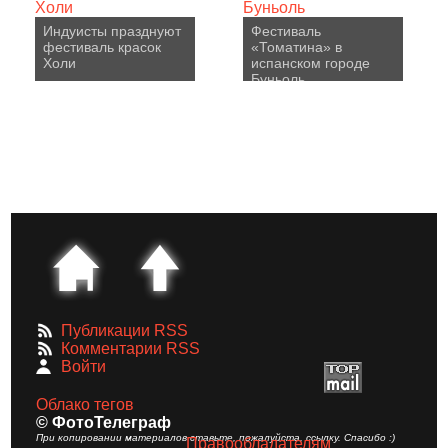
Индуисты празднуют
Фестиваль
фестиваль красок
«Томатина» в
Холи
испанском городе
Буньоль
Публикации RSS
Комментарии RSS
Войти
Облако тегов
© ФотоТелеграф
При копировании материалов ставьте, пожалуйста, ссылку. Спасибо :)
Правообладателям