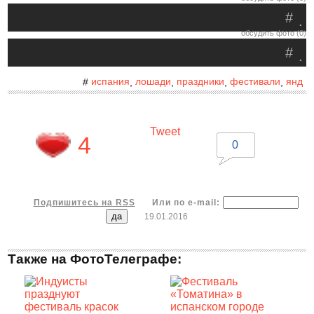
#
.
обсудить фото (0)
#
.
испания
лошади
праздники
фестивали
янд
#
,
,
,
,
Tweet
4
0
Подпишитесь на RSS
Или по e-mail:
19.01.2016
Также на ФотоТелеграфе: