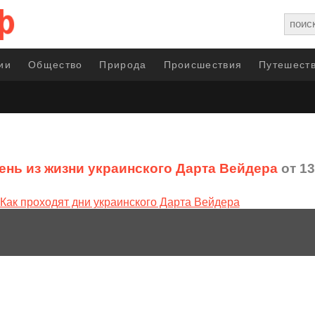
ии
Общество
Природа
Происшествия
Путешеств
ень из жизни украинского Дарта Вейдера
от 13