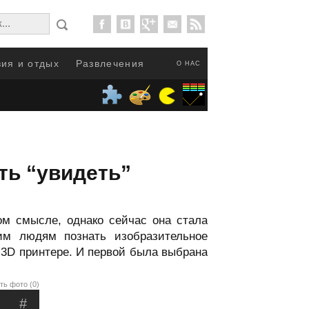
ия и отдых
Развлечения
О НАС
ть “увидеть”
ом смысле, однако сейчас она стала
им людям познать изобразительное
 3D принтере. И первой была выбрана
ть фото (0)
#
.