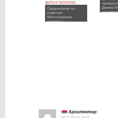
прекрасн
Джима К
Сюрреализм по-
художни
советски:
Многогранные
картины с
элементами поп-арта
и гротеска
Архитектор
:
04.12.2015 в 16:23