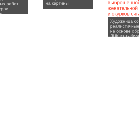
на картины
ых работ
ерри,
ка
Художница со
реалистичные
на основе об
ДНК из выбр
жевательной 
и окурков сиг