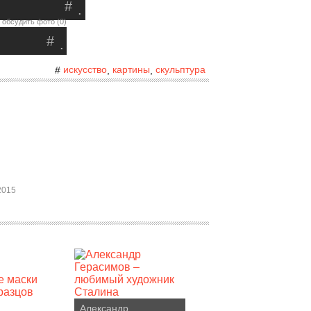
#
.
обсудить фото (0)
#
.
искусство
картины
скульптура
#
,
,
2015
Александр