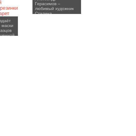
Герасимов –
любимый художник
Сталина
здаёт
 маски
разцов
ошенной
резинки
арет