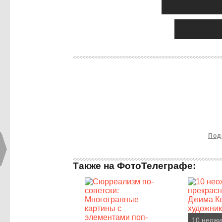
Под
Также на ФотоТелеграфе:
10 неож