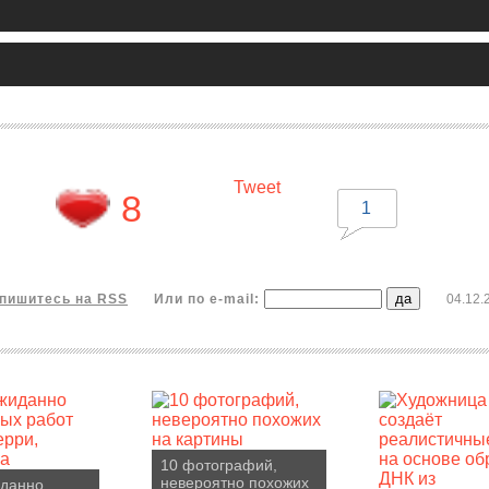
Tweet
8
1
пишитесь на RSS
Или по e-mail:
04.12.
10 фотографий,
невероятно похожих
иданно