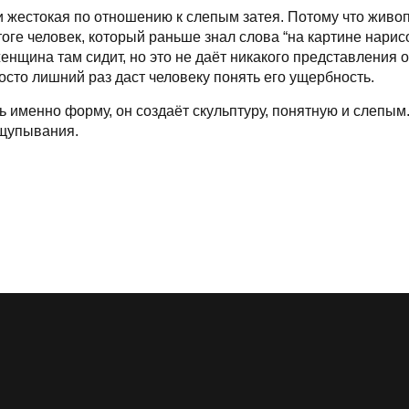
жестокая по отношению к слепым затея. Потому что живопи
итоге человек, который раньше знал слова “на картине нар
женщина там сидит, но это не даёт никакого представления 
росто лишний раз даст человеку понять его ущербность.
ь именно форму, он создаёт скульптуру, понятную и слепым
ощупывания.