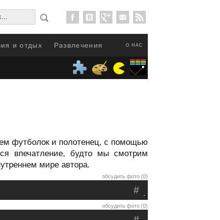
ия и отдых
Развлечения
О НАС
ием футболок и полотенец, с помощью
тся впечатление, будто мы смотрим
нутреннем мире автора.
обсудить фото (0)
#
.
обсудить фото (0)
#