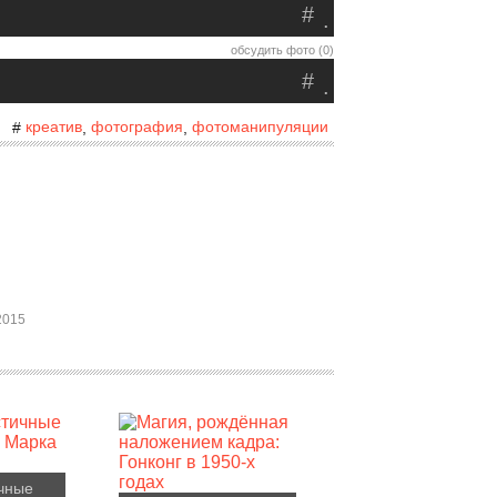
#
.
обсудить фото (0)
#
.
креатив
фотография
фотоманипуляции
#
,
,
2015
чные