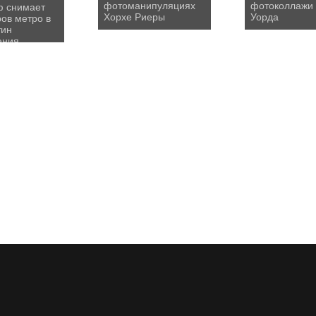
фотоманипуляциях
фотоколлажи
ф снимает
Хорхе Риеры
Уорда
ов метро в
тин
ения