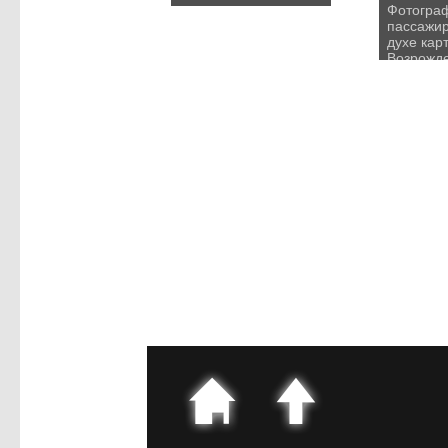
Фотогра
пассажир
духе кар
Возрожд