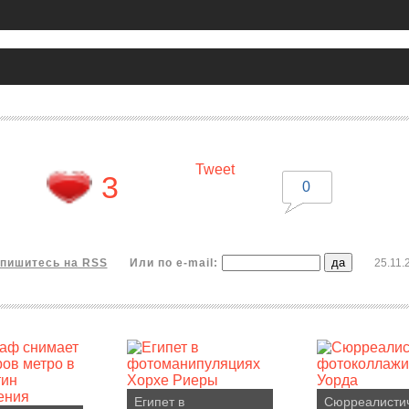
Tweet
3
0
пишитесь на RSS
Или по e-mail:
25.11.
Египет в
Сюрреалисти