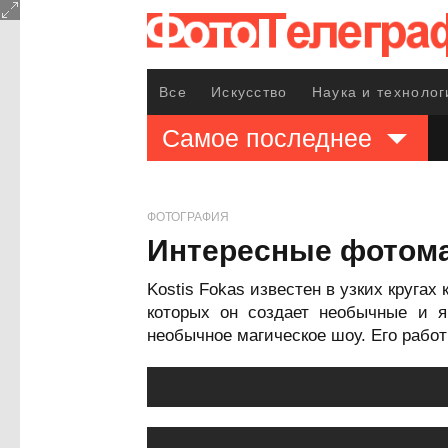
Все
Искусство
Наука и технолог
Самое последнее
ФОТОГРАФИЯ
Интересные фотома
Kostis Fokas известен в узких круг
которых он создает необычные и я
необычное магическое шоу. Его рабо