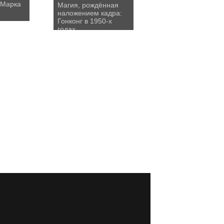
 Марка
Магия, рождённая
наложением кадра:
Гонконг в 1950-х
годах