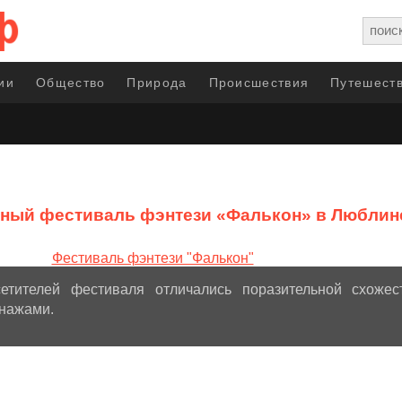
ии
Общество
Природа
Происшествия
Путешеств
ный фестиваль фэнтези «Фалькон» в Люблин
етителей фестиваля отличались поразительной схожес
нажами.