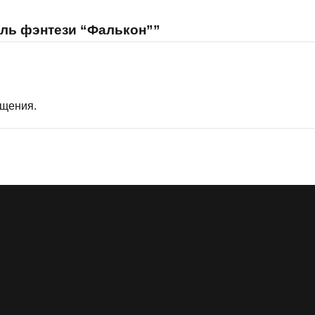
аль фэнтези “Фалькон””
бщения.