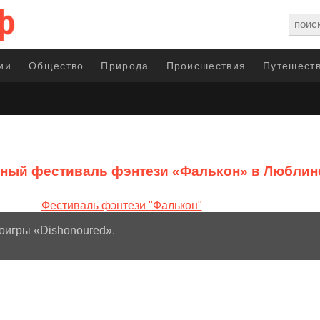
ии
Общество
Природа
Происшествия
Путешеств
ный фестиваль фэнтези «Фалькон» в Люблин
оигры «Dishonoured».