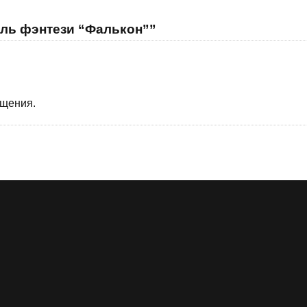
аль фэнтези “Фалькон””
бщения.