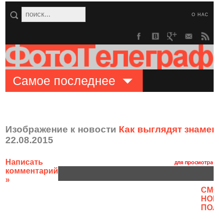
О НАС
Самое последнее
Изображение к новости
Как выглядят знаме
22.08.2015
Написать
комментарий
»
CМО
НОВ
ПОЛ