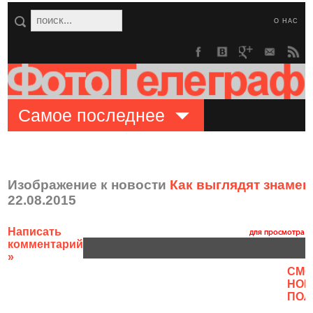
О НАС
Самое последнее
Изображение к новости
Как выглядят знаме
22.08.2015
Написать
комментарий
»
CМО
НОВ
ПОЛ