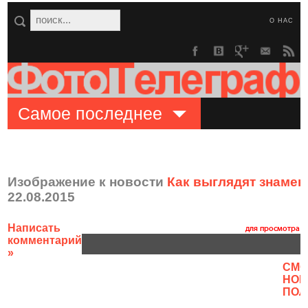
О НАС
Самое последнее
Изображение к новости
Как выглядят знаме
22.08.2015
Написать
комментарий
»
CМО
НОВ
ПОЛ