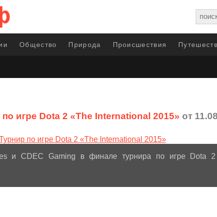
ии
Общество
Природа
Происшествия
Путешеств
по игре Dota 2 «The International 2015»
от 11.0
ses и CDEC Gaming в финале турнира по игре Dota 2