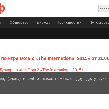
ии
Общество
Природа
Происшествия
Путешеств
по игре Dota 2 «The International 2015»
от 11.0
g (слева) и Evil Geniuses пожимают друг другу руки 