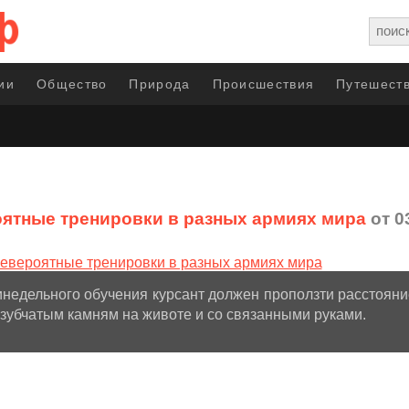
ии
Общество
Природа
Происшествия
Путешеств
ятные тренировки в разных армиях мира
от 0
инедельного обучения курсант должен проползти расстояни
 зубчатым камням на животе и со связанными руками.