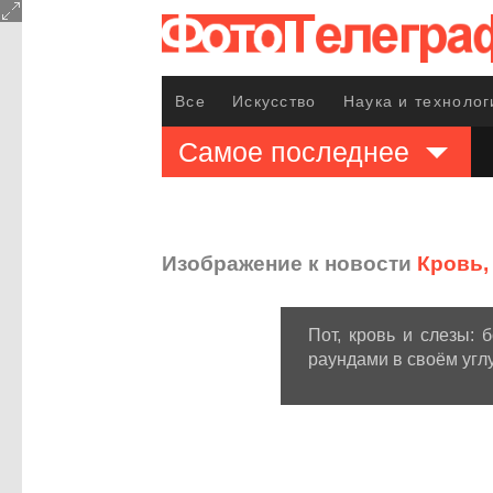
Все
Искусство
Наука и технолог
Самое последнее
Изображение к новости
Кровь,
Пот, кровь и слезы: 
раундами в своём углу