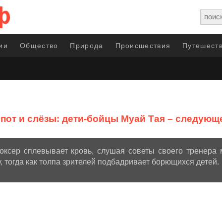
ии
Общество
Природа
Происшествия
Путешеств
 пот и слёзы: дети-бойцы Муай Тая – следую
боксер сплевывает кровь, слушая советы своего тренера
, тогда как толпа зрителей подбадривает борющихся детей.