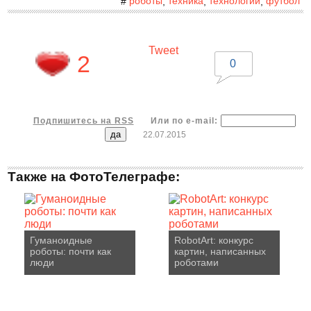
роботы
техника
технологии
футбол
#
,
,
,
Tweet
2
0
Подпишитесь на RSS
Или по e-mail:
22.07.2015
Также на ФотоТелеграфе:
Гуманоидные
RobotArt: конкурс
роботы: почти как
картин, написанных
люди
роботами