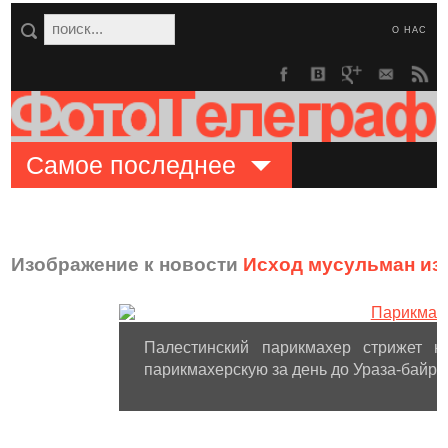
О НАС
Самое последнее
Изображение к новости
Исход мусульман из
Палестинский парикмахер стрижет 
парикмахерскую за день до Ураза-байра