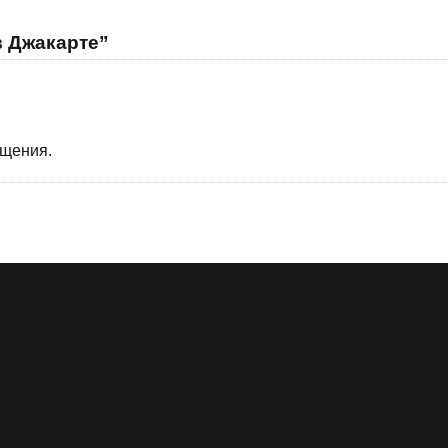
в Джакарте”
бщения.