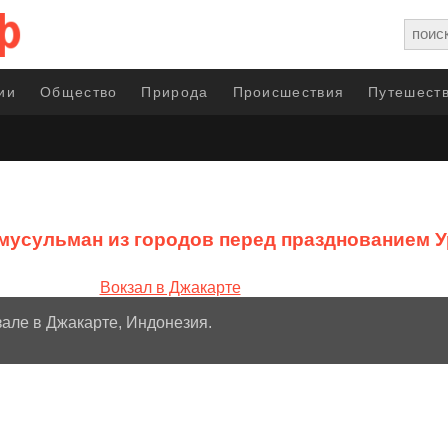
ии
Общество
Природа
Происшествия
Путешеств
мусульман из городов перед празднованием 
зале в Джакарте, Индонезия.