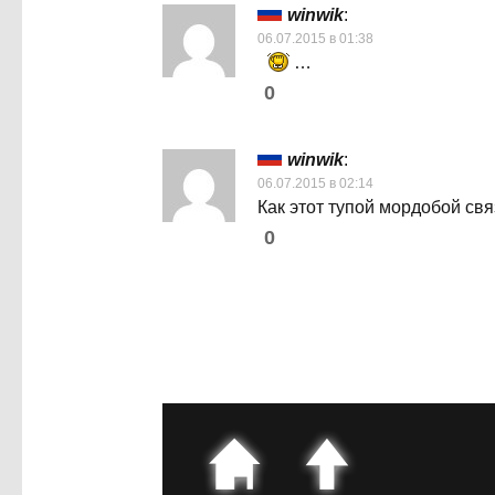
winwik
:
06.07.2015 в 01:38
…
0
winwik
:
06.07.2015 в 02:14
Как этот тупой мордобой св
0