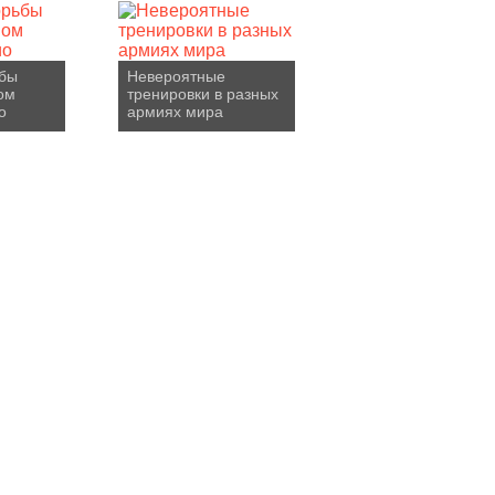
ьбы
Невероятные
ом
тренировки в разных
о
армиях мира