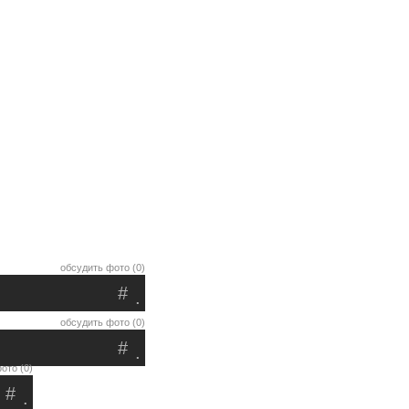
обсудить фото (0)
#
.
обсудить фото (0)
#
.
ото (0)
#
.