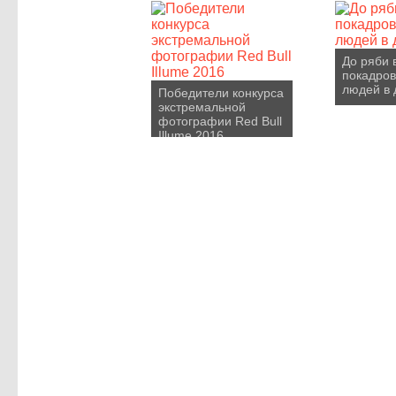
До ряби в
покадров
людей в 
Победители конкурса
экстремальной
фотографии Red Bull
Illume 2016