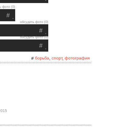
ь фото (0)
#
.
обсудить фото (0)
#
.
обсудить фото (0)
#
.
борьба
спорт
фотография
#
,
,
2015