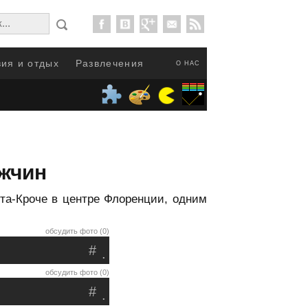
ия и отдых
Развлечения
О НАС
ужчин
та-Кроче в центре Флоренции, одним
обсудить фото (0)
#
.
обсудить фото (0)
#
.