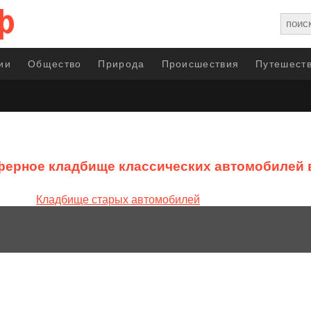
ии
Общество
Природа
Происшествия
Путешеств
ерное кладбище классических автомобилей 