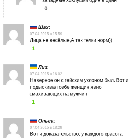
западные хохлушки один в один
0
Шах
:
07.04.2015 в 15:59
Лица не весёлые,А так телки норм))
1
Лиз
:
07.04.2015 в 16:02
Наверное он с гейским уклоном был. Вот и
подыскивал себе женщин явно
смахивающих на мужчин
1
Ольга
:
07.04.2015 в 18:29
Вот и доказательство, у каждого красота