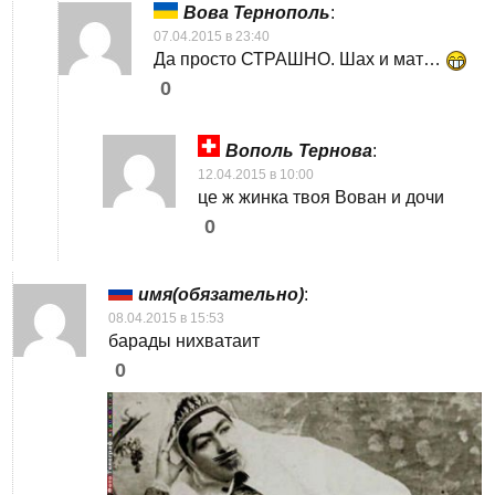
Вова Тернополь
:
07.04.2015 в 23:40
Да просто СТРАШНО. Шах и мат…
0
Вополь Тернова
:
12.04.2015 в 10:00
це ж жинка твоя Вован и дочи
0
имя(обязательно)
:
08.04.2015 в 15:53
барады нихватаит
0