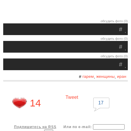
обсудить фото (0)
#
.
обсудить фото (0)
#
.
обсудить фото (0)
#
.
гарем
женщины
иран
#
,
,
Tweet
14
17
Подпишитесь на RSS
Или по e-mail: