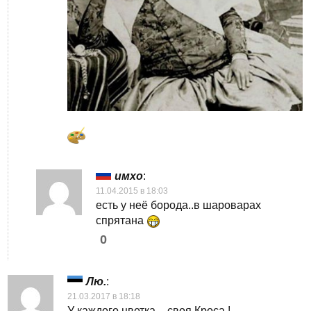
имхо
:
11.04.2015 в 18:03
есть у неё борода..в шароварах
спрятана
0
Лю.
:
21.03.2017 в 18:18
У каждого цветка – своя Кроса !