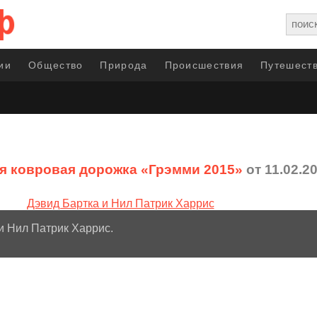
ии
Общество
Природа
Происшествия
Путешеств
я ковровая дорожка «Грэмми 2015»
от 11.02.2
и Нил Патрик Харрис.