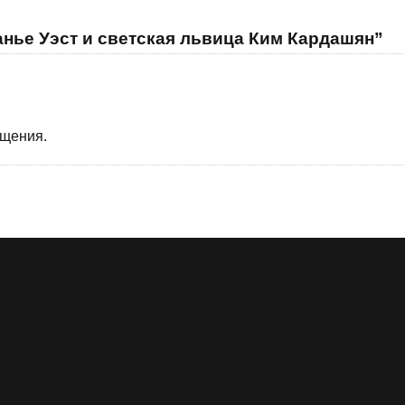
анье Уэст и светская львица Ким Кардашян”
бщения.