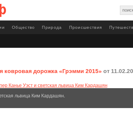
ии
Общество
Природа
Происшествия
Путешеств
я ковровая дорожка «Грэмми 2015»
от 11.02.2
ветская львица Ким Кардашян.