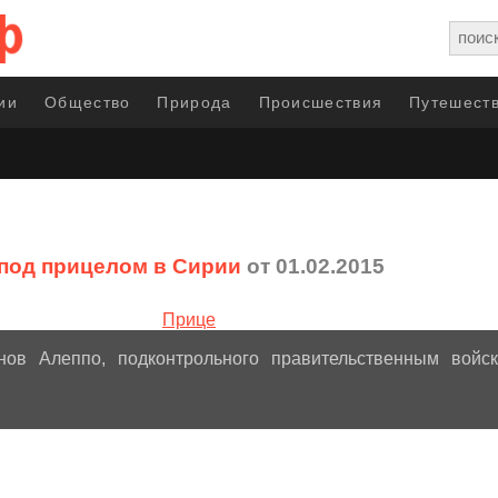
ии
Общество
Природа
Происшествия
Путешеств
под прицелом в Сирии
от 01.02.2015
нов Алеппо, подконтрольного правительственным войск