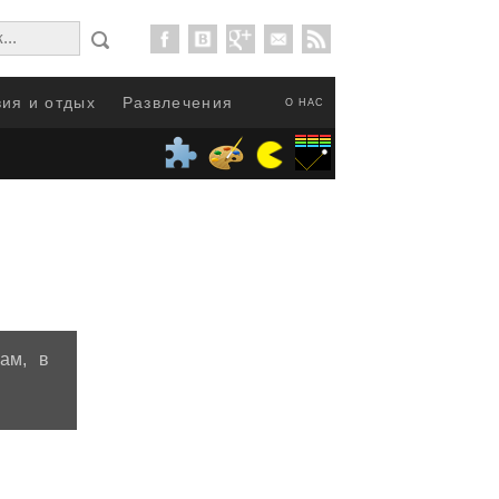
ия и отдых
Развлечения
О НАС
ам, в