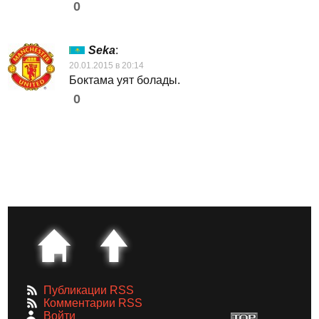
0
Seka
:
20.01.2015 в 20:14
Боктама уят болады.
0
Публикации RSS
Комментарии RSS
Войти