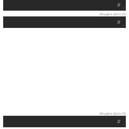
#
.
обсудить фото (0)
#
.
обсудить фото (0)
#
.