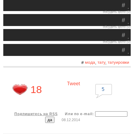
#
.
обсудить фото (0)
#
.
обсудить фото (0)
#
.
обсудить фото (0)
#
.
мода
тату
татуировки
#
,
,
Tweet
18
5
Подпишитесь на RSS
Или по e-mail:
08.12.2014