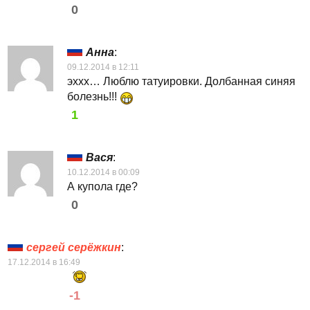
0
Анна
:
09.12.2014 в 12:11
эххх… Люблю татуировки. Долбанная синяя
болезнь!!!
1
Вася
:
10.12.2014 в 00:09
А купола где?
0
сергей серёжкин
:
17.12.2014 в 16:49
-1