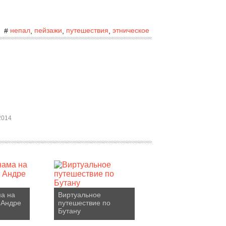
непал
пейзажи
путешествия
этническое
#
,
,
,
2014
а на
Виртуальное
 Андре
путешествие по
Бутану