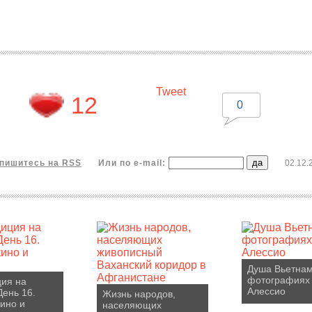
Tweet
12
0
пишитесь на RSS
Или по e-mail:
02.12.
Душа Вьетнам
фотографиях
ия на
Алессио
День 16.
Жизнь народов,
ино и
населяющих