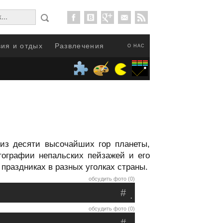
ия и отдых
Развлечения
О НАС
из десяти высочайших гор планеты,
ографии непальских пейзажей и его
праздниках в разных уголках страны.
обсудить фото (0)
#
.
обсудить фото (0)
#