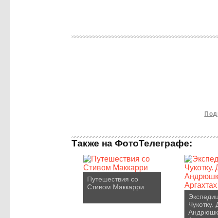
Под
Также на ФотоТелеграфе:
Путешествия со
Стивом Маккарри
Экспедиц
Чукотку. 
Андрюшк