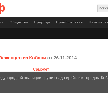
ии
Общество
Природа
Происшествия
Путешеств
беженцев из Кобани
от 26.11.2014
дународной коалиции кружит над сирийским городом Коб