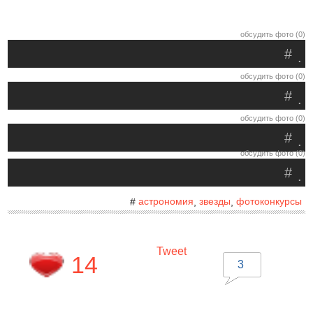
обсудить фото (0)
#
.
обсудить фото (0)
#
.
обсудить фото (0)
#
.
обсудить фото (0)
#
.
астрономия
звезды
фотоконкурсы
#
,
,
Tweet
14
3