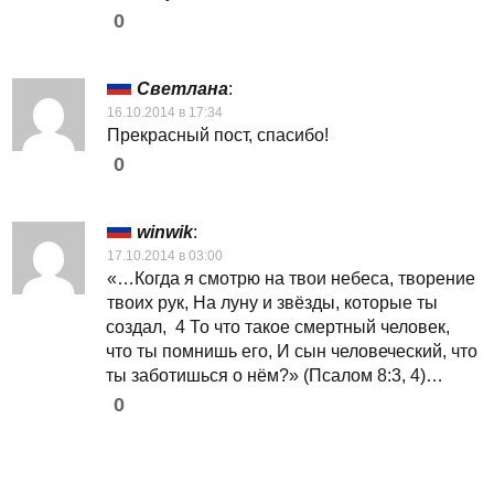
0
Светлана
:
16.10.2014 в 17:34
Прекрасный пост, спасибо!
0
winwik
:
17.10.2014 в 03:00
«…Когда я смотрю на твои небеса, творение
твоих рук, На луну и звёзды, которые ты
создал, 4 То что такое смертный человек,
что ты помнишь его, И сын человеческий, что
ты заботишься о нём?» (Псалом 8:3, 4)…
0