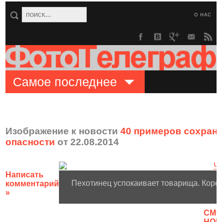
О НАС
Самое последнее
Изображение к новости
40 примеров сохран
опасности
от 22.08.2014
Написать
Пехотинец успокаивает товарища. Корейс
комментарий
»
CМО
НОВ