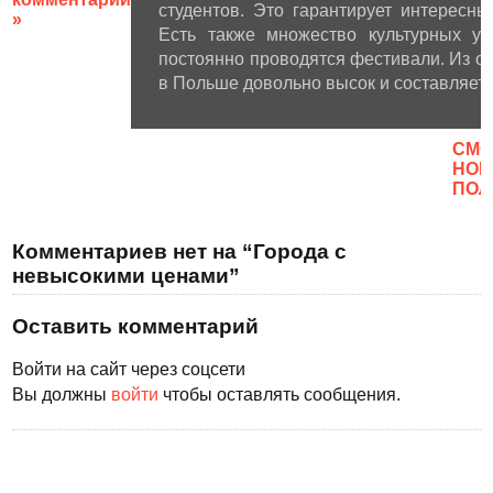
студентов. Это гарантирует интересн
»
Есть также множество культурных уч
постоянно проводятся фестивали. Из о
в Польше довольно высок и составляет 
CМО
НОВ
ПОЛ
Комментариев нет на “Города с
невысокими ценами”
Оставить комментарий
Войти на сайт через соцсети
Вы должны
войти
чтобы оставлять сообщения.