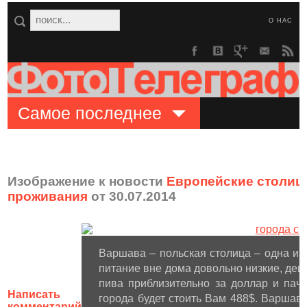
О НАС
Самое последнее
Изображение к новости
Европейские столиц
проживания
от 30.07.2014
Варшава – польская столица – одна и
питание вне дома довольно низкие, деш
пива приблизительно за доллар и пачк
Написать
города будет стоить Вам 488$. Варшава
комментарий