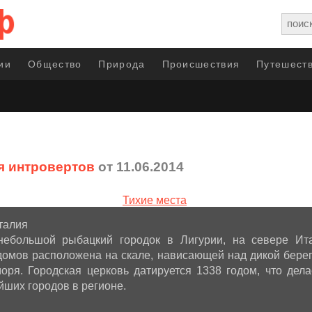
ии
Общество
Природа
Происшествия
Путешеств
я интровертов
от 11.06.2014
талия
ебольшой рыбацкий городок в Лигурии, на севере Ита
домов расположена на скале, нависающей над дикой бере
моря. Городская церковь датируется 1338 годом, что дел
йших городов в регионе.