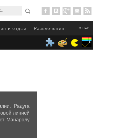
ия и отдых
Развлечения
О НАС
лии. Радуга
говой линией
ает Манаролу