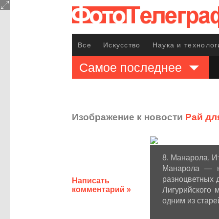
Все
Искусство
Наука и технолог
Самое последнее
Изображение к новости
Рай дл
8. Манарола, И
Манарола — н
разноцветных 
Написать
комментарий »
Лигурийского 
одним из старе